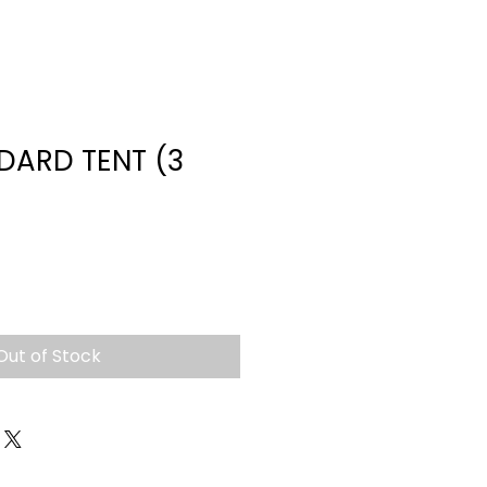
DARD TENT (3
le
ice
Out of Stock