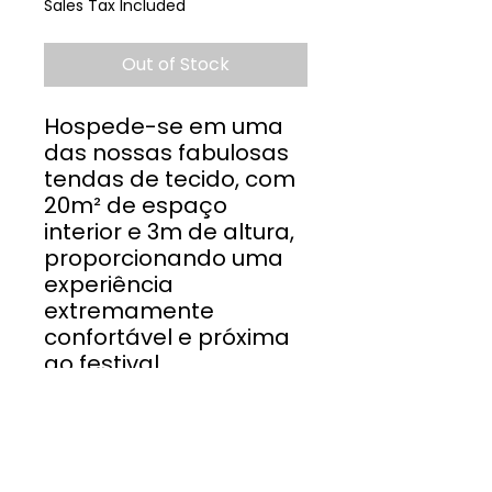
Sales Tax Included
Out of Stock
Hospede-se em uma
das nossas fabulosas
tendas de tecido, com
20m² de espaço
interior e 3m de altura,
proporcionando uma
experiência
extremamente
confortável e próxima
ao festival.
As tendas incluem:
Colchões de espuma
Roupa de cama
Saco de dormir